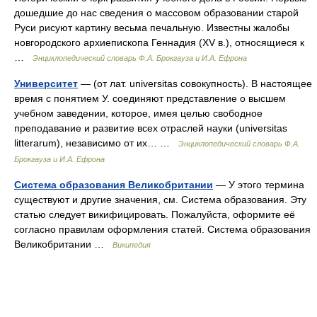
дошедшие до нас сведения о массовом образовании старой
Руси рисуют картину весьма печальную. Известны жалобы
новгородского архиепископа Геннадия (XV в.), относящиеся к
…
Энциклопедический словарь Ф.А. Брокгауза и И.А. Ефрона
Университет
— (от лат. universitas совокупность). В настоящее
время с понятием У. соединяют представление о высшем
учебном заведении, которое, имея целью свободное
преподавание и развитие всех отраслей науки (universitas
litterarum), независимо от их… …
Энциклопедический словарь Ф.А.
Брокгауза и И.А. Ефрона
Система образования Великобритании
— У этого термина
существуют и другие значения, см. Система образования. Эту
статью следует викифицировать. Пожалуйста, оформите её
согласно правилам оформления статей. Система образования
Великобритании …
Википедия