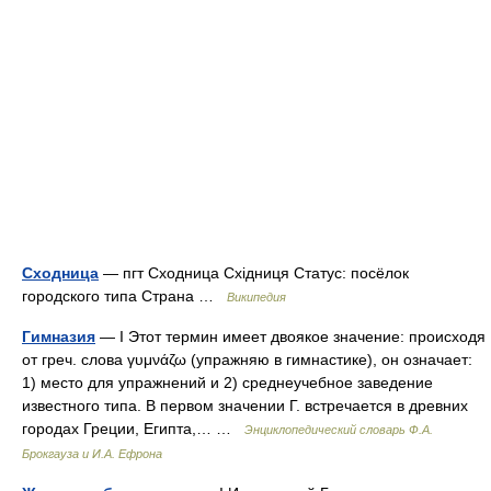
Сходница
— пгт Сходница Східниця Статус: посёлок
городского типа Страна …
Википедия
Гимназия
— I Этот термин имеет двоякое значение: происходя
от греч. слова γυμνάζω (упражняю в гимнастике), он означает:
1) место для упражнений и 2) среднеучебное заведение
известного типа. В первом значении Г. встречается в древних
городах Греции, Египта,… …
Энциклопедический словарь Ф.А.
Брокгауза и И.А. Ефрона